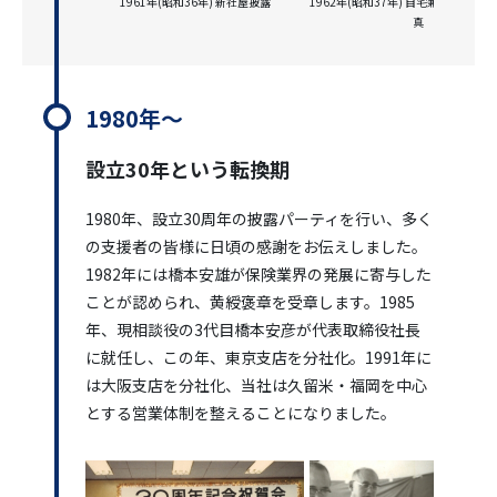
1961年(昭和36年) 新社屋披露
1962年(昭和37年) 自宅兼事務所で
真
1980年～
設立30年という転換期
1980年、設立30周年の披露パーティを行い、多く
の支援者の皆様に日頃の感謝をお伝えしました。
1982年には橋本安雄が保険業界の発展に寄与した
ことが認められ、黄綬褒章を受章します。1985
年、現相談役の3代目橋本安彦が代表取締役社長
に就任し、この年、東京支店を分社化。1991年に
は大阪支店を分社化、当社は久留米・福岡を中心
とする営業体制を整えることになりました。