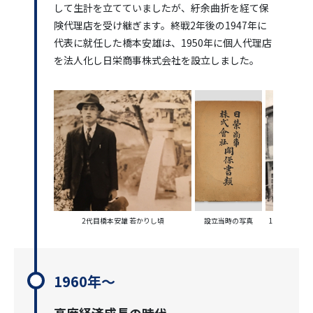
して生計を立てていましたが、紆余曲折を経て保
険代理店を受け継ぎます。終戦2年後の1947年に
代表に就任した橋本安雄は、1950年に個人代理店
を法人化し日栄商事株式会社を設立しました。
2代目橋本安雄 若かりし頃
設立当時の写真
1955年 当時
1960年～