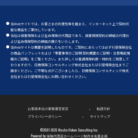
当Webサイトでは、お客さまの利便性等を踏まえ、インターネット上で契約可
能な商品をご案内しています。
当社は損害保険および生命保険の代理店であり、損害保険契約の締結の代理お
よび生命保険契約の締結の媒介をいたします。
当Webサイトは概要を説明したものです。ご契約にあたっては必ず引受保険会社
の商品パンフレットおよび「重要事項のご説明 契約概要のご説明・注意喚起情
報のご説明」をご覧ください。また詳しくは普通保険約款・特約をご用意して
おりますので、日商保険コンサルティング株式会社または引受保険会社までご
請求ください。ご不明な点がございましたら、日商保険コンサルティング株式
会社または引受保険会社にお問い合わせください。
お客様本位の業務運営宣言
勧誘方針
プライバシーポリシー
サイトマップ
©2001-2026 Nissho Hoken Consulting Inc.
Powered by 保険代理店ホームページ制作＠
名案企画