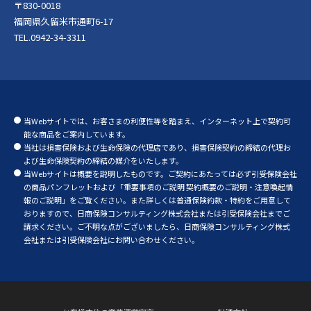
〒830-0018
福岡県久留米市通町6-17
TEL.0942-34-3311
当Webサイトでは、お客さまの利便性等を踏まえ、インターネット上で契約可
能な商品をご案内しています。
当社は損害保険および生命保険の代理店であり、損害保険契約の締結の代理お
よび生命保険契約の締結の媒介をいたします。
当Webサイトは概要を説明したものです。ご契約にあたっては必ず引受保険会社
の商品パンフレットおよび「重要事項のご説明 契約概要のご説明・注意喚起情
報のご説明」をご覧ください。また詳しくは普通保険約款・特約をご用意して
おりますので、日商保険コンサルティング株式会社または引受保険会社までご
請求ください。ご不明な点がございましたら、日商保険コンサルティング株式
会社または引受保険会社にお問い合わせください。